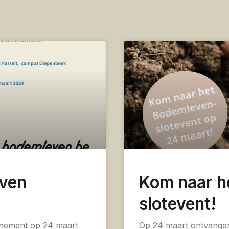
ven
Kom naar h
slotevent!
enement op 24 maart
Op 24 maart ontvange