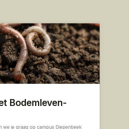
et Bodemleven-
n we je graag op campus Diepenbeek